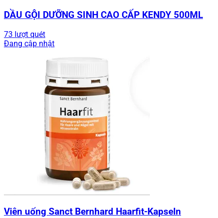
DẦU GỘI DƯỠNG SINH CAO CẤP KENDY 500ML
73 lượt quét
Đang cập nhật
Viên uống Sanct Bernhard Haarfit-Kapseln