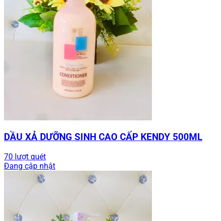
DẦU XẢ DƯỠNG SINH CAO CẤP KENDY 500ML
70 lượt quét
Đang cập nhật