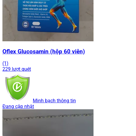
Oflex Glucosamin (hộp 60 viên)
(1)
229 lượt quét
Minh bạch thông tin
Đang cập nhật