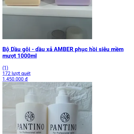
Bộ Dầu gội - dầu xả AMBER phục hồi siêu mềm
mượt 1000ml
(1)
172 lượt quét
1.450.000 đ