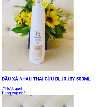
DẦU XẢ NHAU THAI CỪU BLURUBY 500ML
71 lượt quét
Đang cập nhật