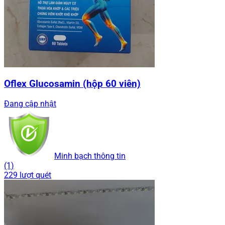
Oflex Glucosamin (hộp 60 viên)
Đang cập nhật
Minh bạch thông tin
(1)
229 lượt quét