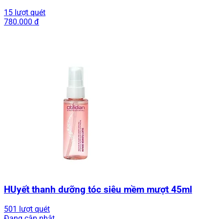
15 lượt quét
780.000 đ
HUyết thanh dưỡng tóc siêu mềm mượt 45ml
501 lượt quét
Đang cập nhật