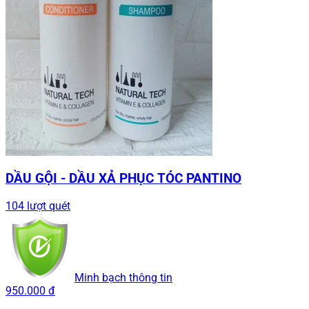
DẦU GỘI - DẦU XẢ PHỤC TÓC PANTINO
104 lượt quét
Minh bạch thông tin
950.000 đ