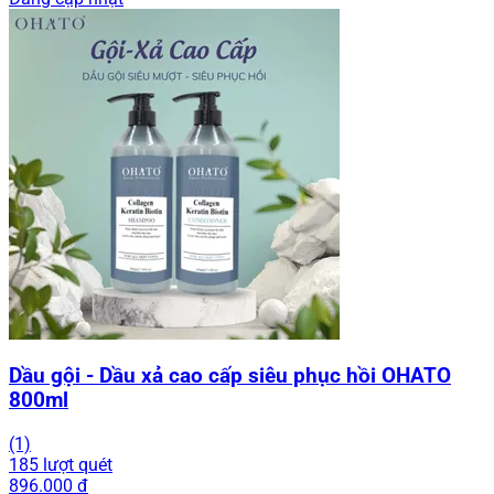
Dầu gội - Dầu xả cao cấp siêu phục hồi OHATO
800ml
(1)
185 lượt quét
896.000 đ