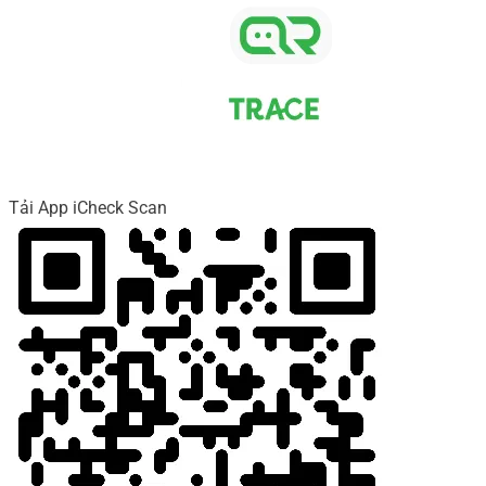
Tải App iCheck Scan