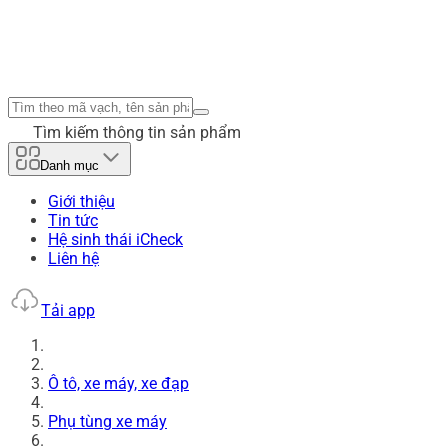
Tìm kiếm thông tin sản phẩm
Danh mục
Giới thiệu
Tin tức
Hệ sinh thái iCheck
Liên hệ
Tải app
Ô tô, xe máy, xe đạp
Phụ tùng xe máy