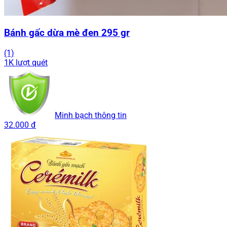
Bánh gấc dừa mè đen 295 gr
(1)
1K lượt quét
Minh bạch thông tin
32.000 đ