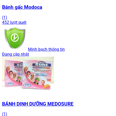
Bánh gấc Modoca
(1)
452 lượt quét
Minh bạch thông tin
Đang cập nhật
BÁNH DINH DƯỠNG MEDOSURE
(1)