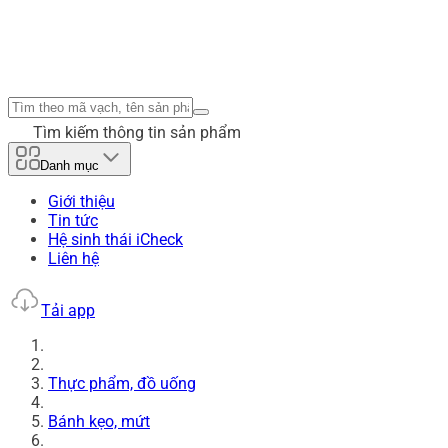
Tìm kiếm thông tin sản phẩm
Danh mục
Giới thiệu
Tin tức
Hệ sinh thái iCheck
Liên hệ
Tải app
Thực phẩm, đồ uống
Bánh kẹo, mứt