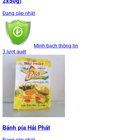
2x50g)
Đang cập nhật
Minh bạch thông tin
3 lượt quét
Bánh pía Hải Phát
Đang cập nhật