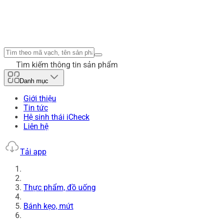
Tìm kiếm thông tin sản phẩm
Danh mục
Giới thiệu
Tin tức
Hệ sinh thái iCheck
Liên hệ
Tải app
Thực phẩm, đồ uống
Bánh kẹo, mứt