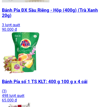
Bánh Pía ĐX Sầu Riêng - Hộp (400g) (Trà Xanh
20g)
3 lượt quét
90.000 đ
Bánh Pía số 1 TS KLT: 400 g 100 g x 4 cái
(3)
498 lượt quét
65.000 đ