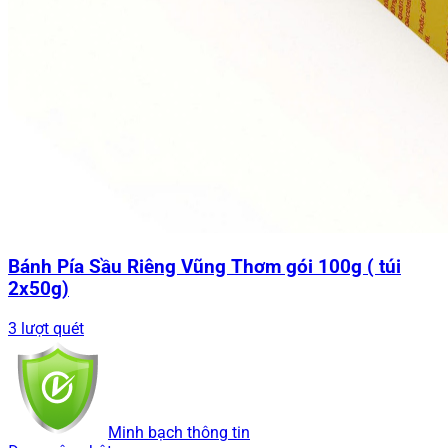
Bánh Pía Sầu Riêng Vũng Thơm gói 100g ( túi
2x50g)
3 lượt quét
Minh bạch thông tin