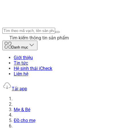
Tìm kiếm thông tin sản phẩm
Danh mục
Giới thiệu
Tin tức
Hệ sinh thái iCheck
Liên hệ
Tải app
Mẹ & Bé
Đồ cho mẹ