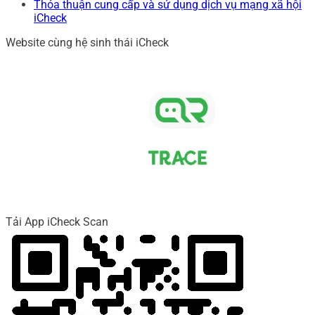
Thỏa thuận cung cấp và sử dụng dịch vụ mạng xã hội
iCheck
Website cùng hệ sinh thái iCheck
Tải App iCheck Scan