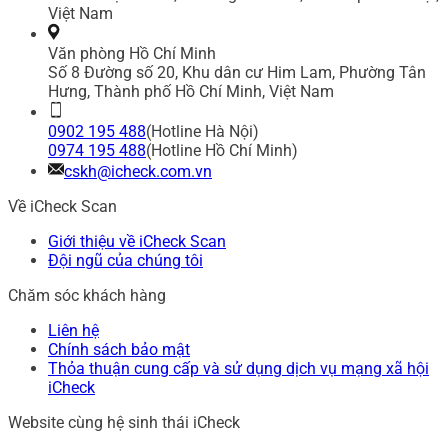
Việt Nam
Văn phòng Hồ Chí Minh
Số 8 Đường số 20, Khu dân cư Him Lam, Phường Tân
Hưng, Thành phố Hồ Chí Minh, Việt Nam
0902 195 488
(Hotline Hà Nội)
0974 195 488
(Hotline Hồ Chí Minh)
cskh@icheck.com.vn
Về iCheck Scan
Giới thiệu về iCheck Scan
Đội ngũ của chúng tôi
Chăm sóc khách hàng
Liên hệ
Chính sách bảo mật
Thỏa thuận cung cấp và sử dụng dịch vụ mạng xã hội
iCheck
Website cùng hệ sinh thái iCheck