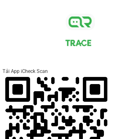
Tải App iCheck Scan