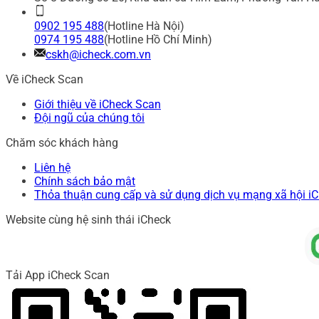
0902 195 488
(Hotline Hà Nội)
0974 195 488
(Hotline Hồ Chí Minh)
cskh@icheck.com.vn
Về iCheck Scan
Giới thiệu về iCheck Scan
Đội ngũ của chúng tôi
Chăm sóc khách hàng
Liên hệ
Chính sách bảo mật
Thỏa thuận cung cấp và sử dụng dịch vụ mạng xã hội i
Website cùng hệ sinh thái iCheck
Tải App iCheck Scan