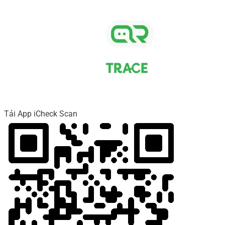
Tải App iCheck Scan