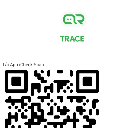
Tải App iCheck Scan