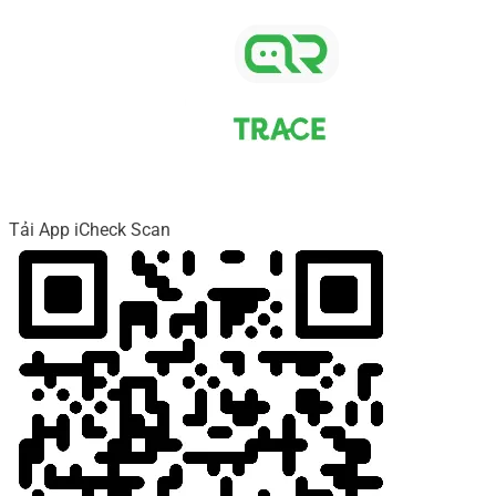
Tải App iCheck Scan