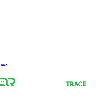
Check