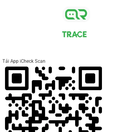
Tải App iCheck Scan