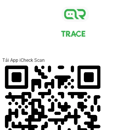
Tải App iCheck Scan