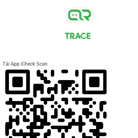
Tải App iCheck Scan