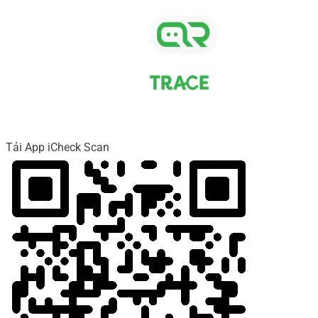
Tải App iCheck Scan