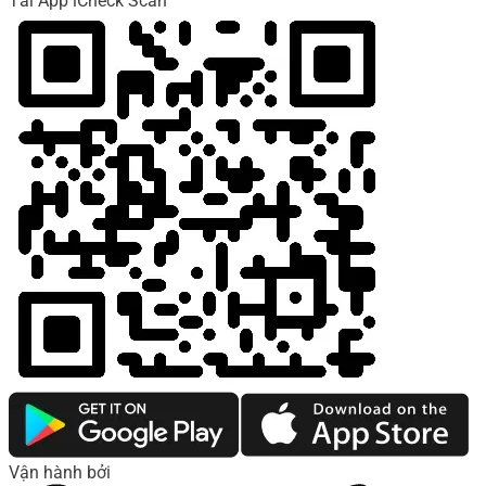
Tải App iCheck Scan
Vận hành bởi