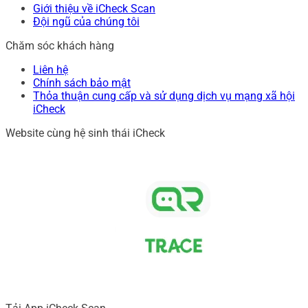
Giới thiệu về iCheck Scan
Đội ngũ của chúng tôi
Chăm sóc khách hàng
Liên hệ
Chính sách bảo mật
Thỏa thuận cung cấp và sử dụng dịch vụ mạng xã hội
iCheck
Website cùng hệ sinh thái iCheck