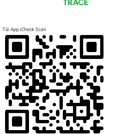
Tải App iCheck Scan