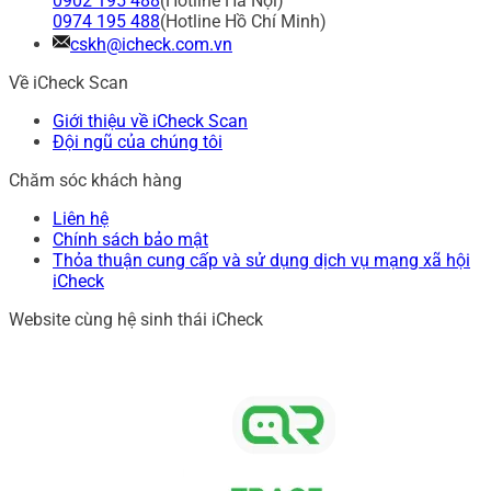
0902 195 488
(Hotline Hà Nội)
0974 195 488
(Hotline Hồ Chí Minh)
cskh@icheck.com.vn
Về iCheck Scan
Giới thiệu về iCheck Scan
Đội ngũ của chúng tôi
Chăm sóc khách hàng
Liên hệ
Chính sách bảo mật
Thỏa thuận cung cấp và sử dụng dịch vụ mạng xã hội
iCheck
Website cùng hệ sinh thái iCheck