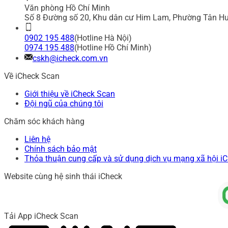
Văn phòng Hồ Chí Minh
Số 8 Đường số 20, Khu dân cư Him Lam, Phường Tân Hư
0902 195 488
(Hotline Hà Nội)
0974 195 488
(Hotline Hồ Chí Minh)
cskh@icheck.com.vn
Về iCheck Scan
Giới thiệu về iCheck Scan
Đội ngũ của chúng tôi
Chăm sóc khách hàng
Liên hệ
Chính sách bảo mật
Thỏa thuận cung cấp và sử dụng dịch vụ mạng xã hội i
Website cùng hệ sinh thái iCheck
Tải App iCheck Scan