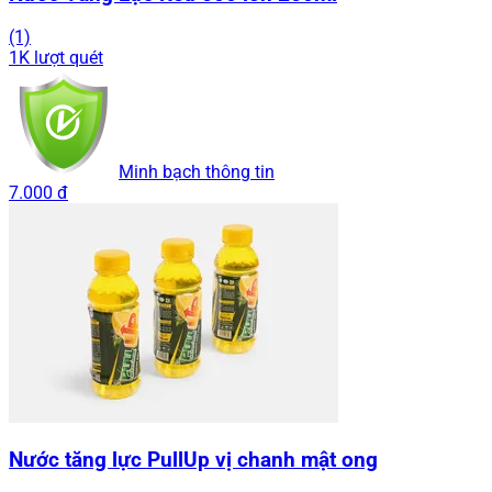
(1)
1K lượt quét
Minh bạch thông tin
7.000 đ
Nước tăng lực PullUp vị chanh mật ong