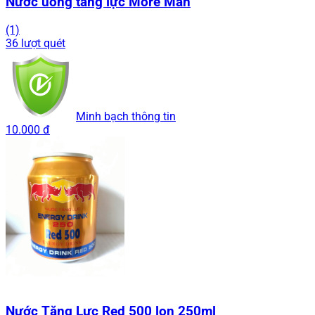
Nước uống tăng lực More Man
(1)
36 lượt quét
Minh bạch thông tin
10.000 đ
Nước Tăng Lực Red 500 lon 250ml