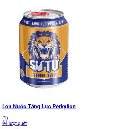
Lon Nước Tăng Lực Perkylion
(1)
94 lượt quét