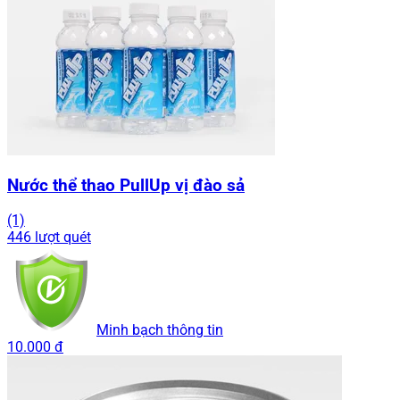
Nước thể thao PullUp vị đào sả
(1)
446 lượt quét
Minh bạch thông tin
10.000 đ