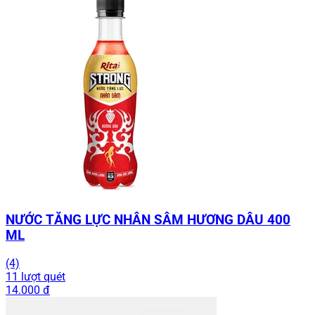
NƯỚC TĂNG LỰC NHÂN SÂM HƯƠNG DÂU 400
ML
(4)
11 lượt quét
14.000 đ