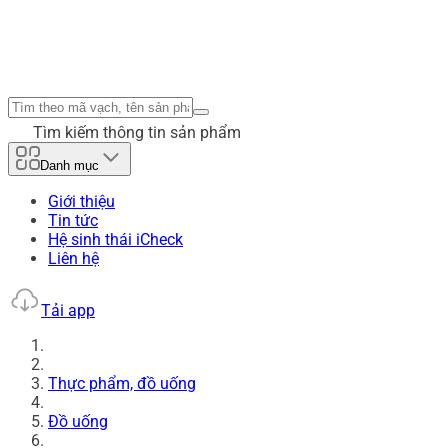
Tìm kiếm thông tin sản phẩm
Danh mục
Giới thiệu
Tin tức
Hệ sinh thái iCheck
Liên hệ
Tải app
Thực phẩm, đồ uống
Đồ uống