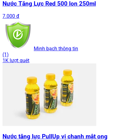
Nước Tăng Lực Red 500 lon 250ml
7.000 đ
Minh bạch thông tin
(1)
1K lượt quét
Nước tăng lực PullUp vị chanh mật ong