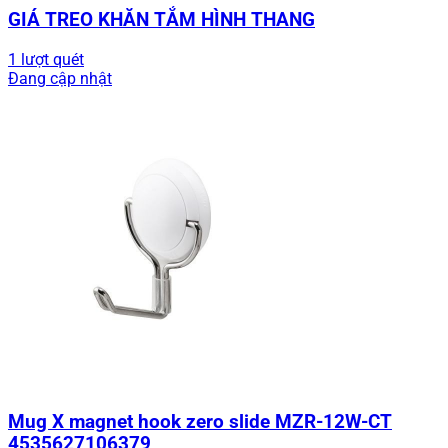
GIÁ TREO KHĂN TẮM HÌNH THANG
1 lượt quét
Đang cập nhật
Mug X magnet hook zero slide MZR-12W-CT
4535627106379