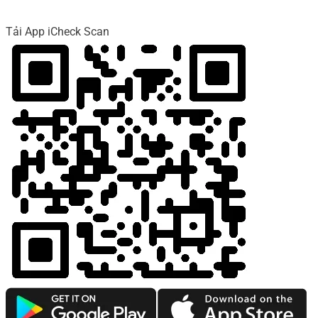
Tải App iCheck Scan