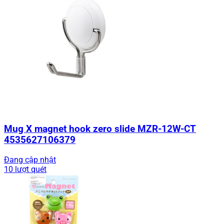
Mug X magnet hook zero slide MZR-12W-CT
4535627106379
Đang cập nhật
10 lượt quét