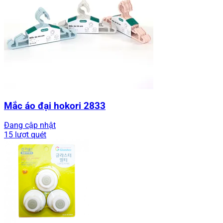
Mắc áo đại hokori 2833
Đang cập nhật
15 lượt quét