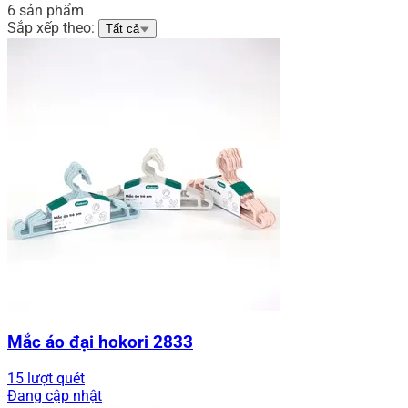
6 sản phẩm
Sắp xếp theo:
Tất cả
Mắc áo đại hokori 2833
15 lượt quét
Đang cập nhật