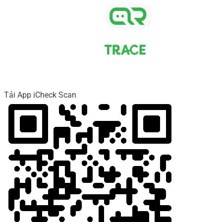
Tải App iCheck Scan