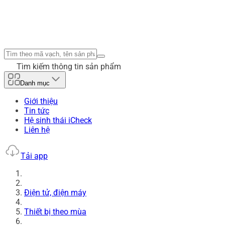
Tìm kiếm thông tin sản phẩm
Danh mục
Giới thiệu
Tin tức
Hệ sinh thái iCheck
Liên hệ
Tải app
Điện tử, điện máy
Thiết bị theo mùa