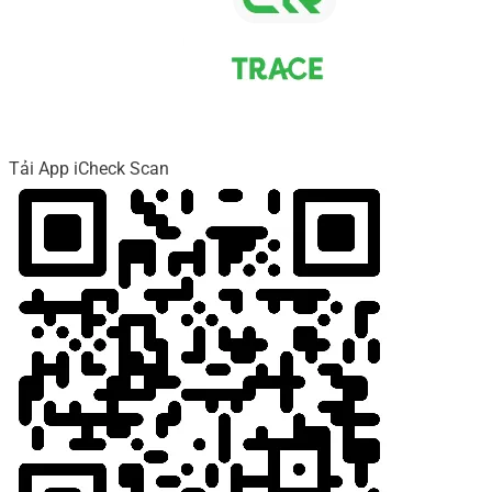
Tải App iCheck Scan