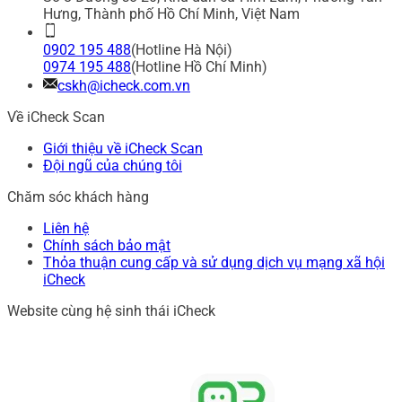
Hưng, Thành phố Hồ Chí Minh, Việt Nam
0902 195 488
(Hotline Hà Nội)
0974 195 488
(Hotline Hồ Chí Minh)
cskh@icheck.com.vn
Về iCheck Scan
Giới thiệu về iCheck Scan
Đội ngũ của chúng tôi
Chăm sóc khách hàng
Liên hệ
Chính sách bảo mật
Thỏa thuận cung cấp và sử dụng dịch vụ mạng xã hội
iCheck
Website cùng hệ sinh thái iCheck