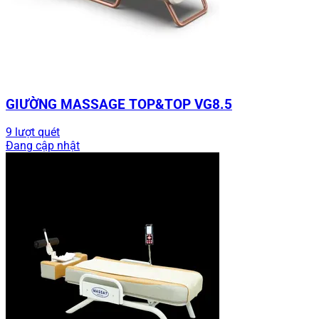
GIƯỜNG MASSAGE TOP&TOP VG8.5
9 lượt quét
Đang cập nhật