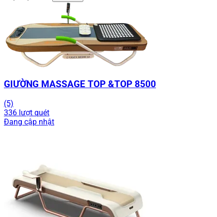
GIƯỜNG MASSAGE TOP &TOP 8500
(5)
336 lượt quét
Đang cập nhật