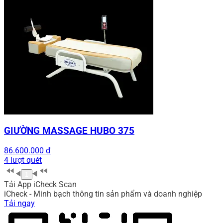
GIƯỜNG MASSAGE HUBO 375
86.600.000 đ
4 lượt quét
1
Tải App iCheck Scan
iCheck - Minh bạch thông tin sản phẩm và doanh nghiệp
Tải ngay