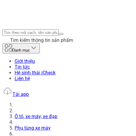
Tìm kiếm thông tin sản phẩm
Danh mục
Giới thiệu
Tin tức
Hệ sinh thái iCheck
Liên hệ
Tải app
Ô tô, xe máy, xe đạp
Phụ tùng xe máy