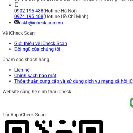
0902 195 488
(Hotline Hà Nội)
0974 195 488
(Hotline Hồ Chí Minh)
cskh@icheck.com.vn
Về iCheck Scan
Giới thiệu về iCheck Scan
Đội ngũ của chúng tôi
Chăm sóc khách hàng
Liên hệ
Chính sách bảo mật
Thỏa thuận cung cấp và sử dụng dịch vụ mạng xã hội i
Website cùng hệ sinh thái iCheck
Tải App iCheck Scan