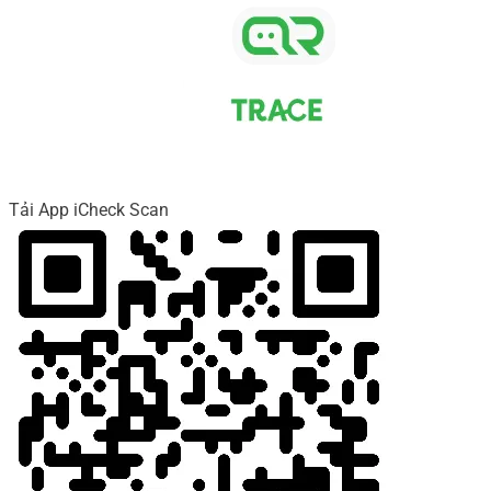
Tải App iCheck Scan