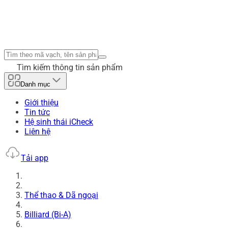
Tìm kiếm thông tin sản phẩm
Danh mục
Giới thiệu
Tin tức
Hệ sinh thái iCheck
Liên hệ
Tải app
Thể thao & Dã ngoại
Billiard (Bi-A)