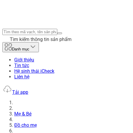
Tìm kiếm thông tin sản phẩm
Danh mục
Giới thiệu
Tin tức
Hệ sinh thái iCheck
Liên hệ
Tải app
Mẹ & Bé
Đồ cho mẹ