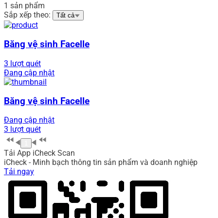
1 sản phẩm
Sắp xếp theo:
Tất cả
Băng vệ sinh Facelle
3 lượt quét
Đang cập nhật
Băng vệ sinh Facelle
Đang cập nhật
3 lượt quét
1
Tải App iCheck Scan
iCheck - Minh bạch thông tin sản phẩm và doanh nghiệp
Tải ngay