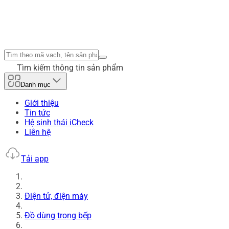
Tìm kiếm thông tin sản phẩm
Danh mục
Giới thiệu
Tin tức
Hệ sinh thái iCheck
Liên hệ
Tải app
Điện tử, điện máy
Đồ dùng trong bếp