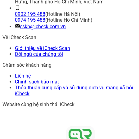
Hưng, Thành phố Hồ Chí Minh, Việt Nam
0902 195 488
(Hotline Hà Nội)
0974 195 488
(Hotline Hồ Chí Minh)
cskh@icheck.com.vn
Về iCheck Scan
Giới thiệu về iCheck Scan
Đội ngũ của chúng tôi
Chăm sóc khách hàng
Liên hệ
Chính sách bảo mật
Thỏa thuận cung cấp và sử dụng dịch vụ mạng xã hội
iCheck
Website cùng hệ sinh thái iCheck