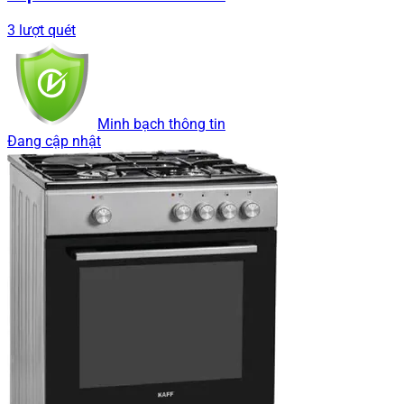
3 lượt quét
Minh bạch thông tin
Đang cập nhật