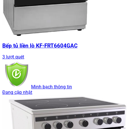
Bếp tủ liền lò KF-FRT6604GAC
3 lượt quét
Minh bạch thông tin
Đang cập nhật