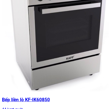
Bếp liền lò KF-IK60850