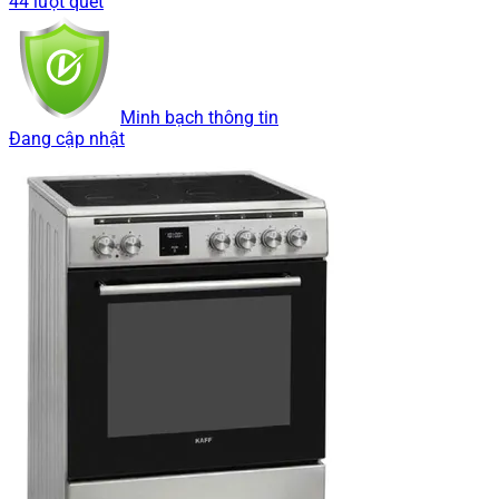
44 lượt quét
Minh bạch thông tin
Đang cập nhật