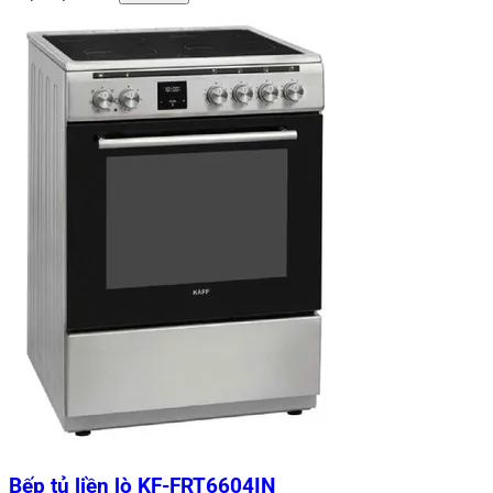
Bếp tủ liền lò KF-FRT6604IN