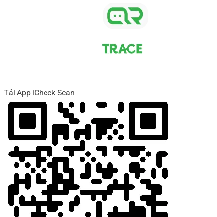
Tải App iCheck Scan