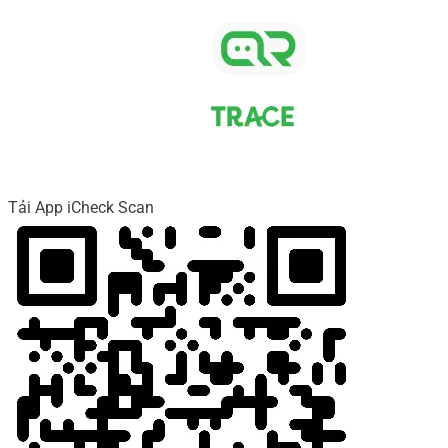
Tải App iCheck Scan