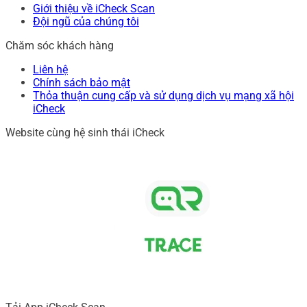
Giới thiệu về iCheck Scan
Đội ngũ của chúng tôi
Chăm sóc khách hàng
Liên hệ
Chính sách bảo mật
Thỏa thuận cung cấp và sử dụng dịch vụ mạng xã hội
iCheck
Website cùng hệ sinh thái iCheck