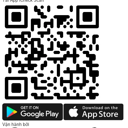
Tải App iCheck Scan
Vận hành bởi