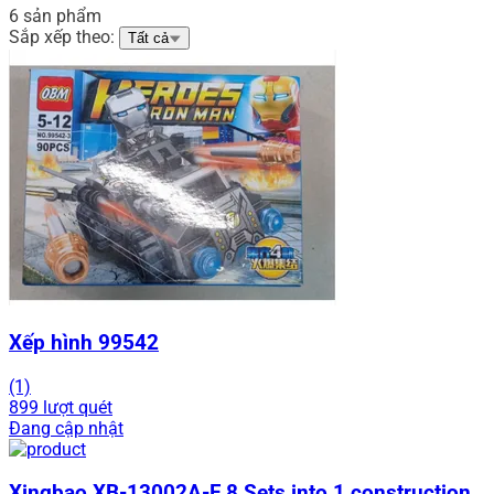
6 sản phẩm
Sắp xếp theo:
Tất cả
Xếp hình 99542
(1)
899 lượt quét
Đang cập nhật
Xingbao XB-13002A-F 8 Sets into 1 construction