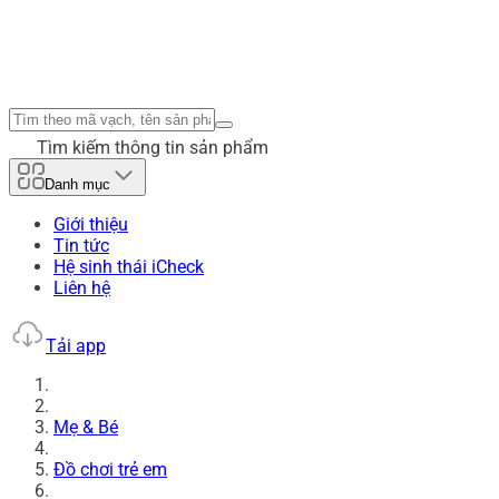
Tìm kiếm thông tin sản phẩm
Danh mục
Giới thiệu
Tin tức
Hệ sinh thái iCheck
Liên hệ
Tải app
Mẹ & Bé
Đồ chơi trẻ em