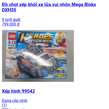
Đồ chơi xếp khối xe lửa vui nhộn Mega Bloks
DXH35
9 lượt quét
799.000 đ
Xếp hình 99542
Đang cập nhật
(1)