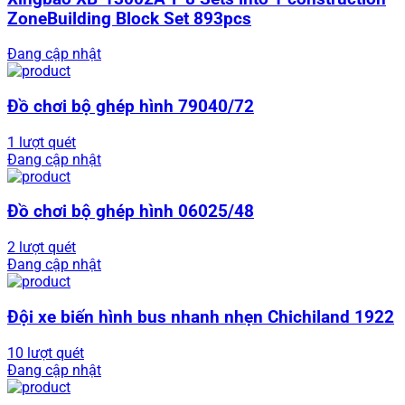
ZoneBuilding Block Set 893pcs
Đang cập nhật
Đồ chơi bộ ghép hình 79040/72
1 lượt quét
Đang cập nhật
Đồ chơi bộ ghép hình 06025/48
2 lượt quét
Đang cập nhật
Đội xe biến hình bus nhanh nhẹn Chichiland 1922
10 lượt quét
Đang cập nhật