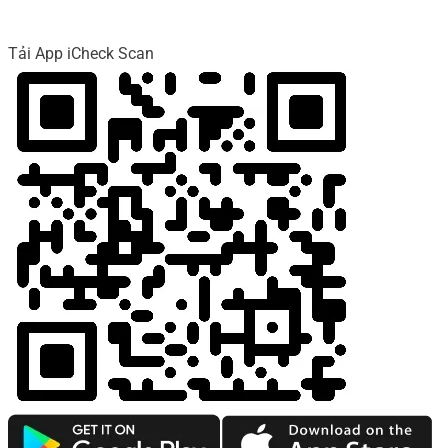
Tải App iCheck Scan