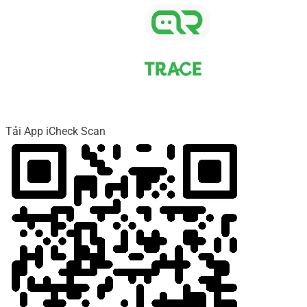
Tải App iCheck Scan