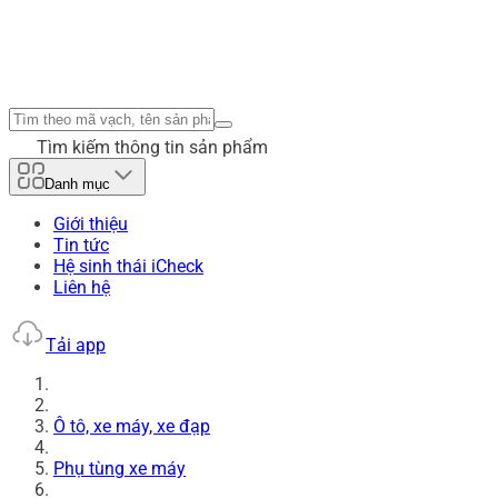
Tìm kiếm thông tin sản phẩm
Danh mục
Giới thiệu
Tin tức
Hệ sinh thái iCheck
Liên hệ
Tải app
Ô tô, xe máy, xe đạp
Phụ tùng xe máy