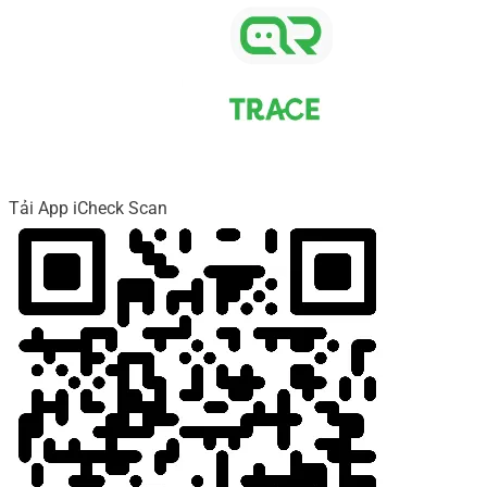
Tải App iCheck Scan