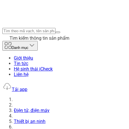
Tìm kiếm thông tin sản phẩm
Danh mục
Giới thiệu
Tin tức
Hệ sinh thái iCheck
Liên hệ
Tải app
Điện tử, điện máy
Thiết bị an ninh